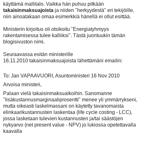
käyttämä mallitalo. Vaikka hän puhuu pitkään
takaisinmaksuajoista
ja niiden "herkyydestä" eri tekijöille,
niin ainoatakaan omaa esimerkkiä hänellä ei ollut esittää.
Ministerin kirjoitus oli otsikoitu "Energiatyhmyys
rakentamisessa tulee kalliiksi". Tästä juontuukin tämän
blogisivuston nimi.
Seuraavassa esitän ministerille
16.11.2010 takaisinmaksuajoista lähettämäni emailin:
To: Jan VAPAAVUORI, Asuntoministeri 16 Nov 2010
Arvoisa ministeri,
Palaan vielä takaisinmaksuaikoihin. Sanomanne
"lisäkustannusmarginaaliprosentti" menee yli ymmärrykseni,
mutta oikeasti laskelmassani on käytetty tavanomaista
elinkaarikustannusten laskentaa (life cycle costing - LCC),
jossa lasketaan tulevien kustannusten ja/tai säästöjen
nykyarvo (net present value - NPV) jo lukiossa opetettavalla
kaavalla