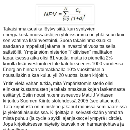
Takaisinmaksuaika löytyy siitä, kun syntyvien
energiakustannussäästöjen yhteissumma on yhtä suuri kuin
sen vaatima lisäinvestointi. Suora takaisinmaksuaika
saadaan simppelisti jakamalla investointi vuosittaisella
säästöllä. Ympäristöministeriön "fiktiivisen" mallitalon
tapauksessa aika olisi 61 vuotta, mutta jo pienellä 2%
korolla lisäinvestointi ei tule katetuksi edes 1000 vuodessa.
Energian hinnan voimakkaalla 10% vuosittaisella
nousullakin aikaa kuluu yli 20 vuotta, kuten kirjoitin.
Yritin vielä vähän tutkia, mitä Ympäristöministeriö olisi
elinkaarikustannusten ja takaisinmaksuaikojen laskennasta
esittänyt. Esiin nousi rakennusneuvos Matti J Virtasen
kirjoitus Suomen Kiinteistölehdessä 2005 (see attached).
Tätä kirjoitusta on ministeriö jakanut monissa seminaareissa
ja yleisötilaisuuksissa. Kirjoittaja ei selvästikkään ymmärrä
mistä puhuu (ja cycle
ð
sykli, ajanjakso; ei ympyrä
ï
circle).
Jopa kirjoituksessa näytetty kaavakin on harhaanjohtava ja
virheellinen.