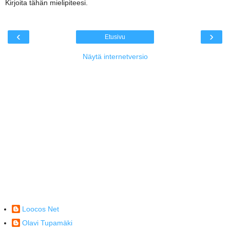
Kirjoita tähän mielipiteesi.
‹
›
Etusivu
Näytä internetversio
Loocos Net
Olavi Tupamäki