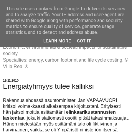
This site uses cookies from Google to deliver its services
and to analyze traffic. Your IP address and user-agent are
shared with Google along with performance and security
metrics to ensure quality of service, generate usage
ENERGIATYHMYRIT
statistics, and to detect and address abuse.
LEARN MORE
GOT IT
Economic, environmental & societal impacts for sustainable
society.
Specialties: energy, carbon footprint and life cycle costing. ©
Villa Real ®
19.11.2010
Energiatyhmyys tulee kalliiksi
Rakennuslehdessä asuntoministeri Jan VAPAAVUORI
kritisoi voimakkaasti aikaisempaa kirjoitustani. Erityisesti
hän jaksoi moittia esittämääni
elinkaarikustannusten
laskentaa
, joka kiistattomasti osoitti pitkät takasinmaksuajat.
Hänen mielestään myös esittämäni talo oli fiktiivinen ja
harvinainen, vaikka se oli Ympäristöministeriön itsensä