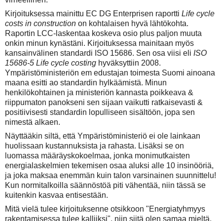
Kirjoituksessa mainittu EC DG Enterprisen raportti
Life cycle
costs in construction
on kohtalaisen hyvä lähtökohta.
Raportin LCC-laskentaa koskeva osio plus paljon muuta
onkin minun kynästäni. Kirjoituksessa mainitaan myös
kansainvälinen standardi ISO 15686. Sen osa viisi eli
ISO
15686-5 Life cycle costing
hyväksyttiin 2008.
Ympäristöministeriön em edustajan toimesta Suomi ainoana
maana esitti ao standardin hylkäämistä. Minun
henkilökohtainen ja ministeriön kannasta poikkeava &
riippumaton panokseni sen sijaan vaikutti ratkaisevasti &
positiivisesti standardin lopulliseen sisältöön, jopa sen
nimestä alkaen.
Näyttääkin siltä, että Ympäristöministeriö ei ole lainkaan
huolissaan kustannuksista ja rahasta. Lisäksi se on
luomassa määräyskokoelmaa, jonka monimutkaisten
energialaskelmien tekemisen osaa aluksi alle 10 insinööriä,
ja joka maksaa enemmän kuin talon varsinainen suunnittelu!
Kun normitalkoilla säännöstöä piti vähentää, niin tässä se
kuitenkin kasvaa entisestään.
Mitä vielä tulee kirjoituksenne otsikkoon "Energiatyhmyys
rakentamisessa tulee kalliiksi", niin siitä olen samaa mieltä.