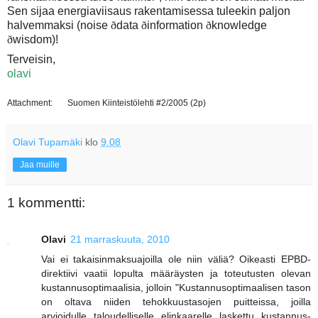
Sen sijaa energiaviisaus rakentamisessa tuleekin paljon
halvemmaksi (noise
ð
data
ð
information
ð
knowledge
ð
wisdom)!
Terveisin,
olavi
Attachment:
Suomen Kiinteistölehti #2/2005 (2p)
Olavi Tupamäki
klo
9.08
Jaa muille
1 kommentti:
Olavi
21 marraskuuta, 2010
Vai ei takaisinmaksuajoilla ole niin väliä? Oikeasti EPBD-
direktiivi vaatii lopulta määräysten ja toteutusten olevan
kustannusoptimaalisia, jolloin "Kustannusoptimaalisen tason
on oltava niiden tehokkuustasojen puitteissa, joilla
arvioidulle taloudelliselle elinkaarelle laskettu kustannus-