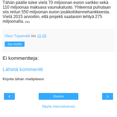
Tähän päälle tulee vielä 70 miljoonan euron varikko sekä
110 miljoonaa maksava vaunukalusto. Yhteensä puhutaan
siis reilun 550 miljoonan euron joukkoliikennehankkeesta.
Vielä 2015 arvioitiin, että projekti saataisiin tehtyä 275
miljoonalla.
[t&t]
Olavi Tupamäki
klo
15.05
Jaa muille
Ei kommentteja:
Lähetä kommentti
Kirjoita tähän mielipiteesi.
‹
›
Etusivu
Näytä internetversio