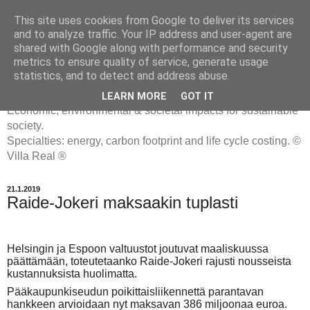
This site uses cookies from Google to deliver its services
and to analyze traffic. Your IP address and user-agent are
shared with Google along with performance and security
metrics to ensure quality of service, generate usage
ENERGIATYHMYRIT
statistics, and to detect and address abuse.
LEARN MORE
GOT IT
Economic, environmental & societal impacts for sustainable
society.
Specialties: energy, carbon footprint and life cycle costing. ©
Villa Real ®
21.1.2019
Raide-Jokeri maksaakin tuplasti
Helsingin ja Espoon valtuustot joutuvat maaliskuussa
päättämään, toteutetaanko Raide-Jokeri rajusti nousseista
kustannuksista huolimatta.
Pääkaupunkiseudun poikittaisliikennettä parantavan
hankkeen arvioidaan nyt maksavan 386 miljoonaa euroa.