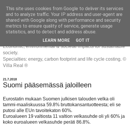
This site uses cookies from Google to deliver its services
and to analyze traffic. Your IP address and user-agent are
shared with Google along with performance and security
metrics to ensure quality of service, generate usage
ENERGIATYHMYRIT
statistics, and to detect and address abuse.
LEARN MORE
GOT IT
Economic, environmental & societal impacts for sustainable
society.
Specialties: energy, carbon footprint and life cycle costing. ©
Villa Real ®
21.7.2018
Suomi pääsemässä jaloilleen
Eurostatin mukaan Suomen julkisen talouden velka oli
tammi-maaliskuussa 59.8% bruttokansantuotteesta; eli se
putosi alle EUn tavoitekaton 60%.
Euroalueen 19 valtiosta 11 valtion velkasuhde oli yli 60% ja
koko euroalueen velkasuhde peräti 86.8%.