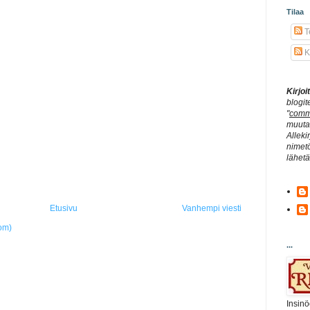
Tilaa
Te
K
Kirjo
blogit
"
comm
muuta 
Alleki
nimetö
lähet
Etusivu
Vanhempi viesti
om)
...
Insinö