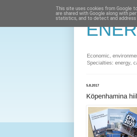
This site uses cookies from Google to 
are shared with Google along with per
statistics, and to detect and address
ENER
Economic, environment
Specialties: energy, c
5.8.2017
Köpenhamina hiili