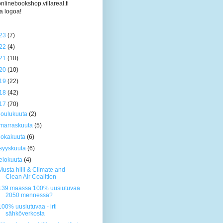
/onlinebookshop.villareal.fi
a logoa!
23
(7)
22
(4)
21
(10)
20
(10)
19
(22)
18
(42)
17
(70)
joulukuuta
(2)
marraskuuta
(5)
lokakuuta
(6)
syyskuuta
(6)
elokuuta
(4)
Musta hiili & Climate and
Clean Air Coalition
139 maassa 100% uusiutuvaa
2050 mennessä?
100% uusiutuvaa - irti
sähköverkosta