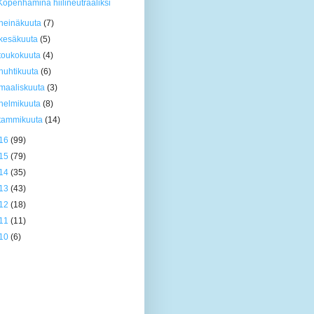
Köpenhamina hiilineutraaliksi
heinäkuuta
(7)
kesäkuuta
(5)
toukokuuta
(4)
huhtikuuta
(6)
maaliskuuta
(3)
helmikuuta
(8)
tammikuuta
(14)
16
(99)
15
(79)
14
(35)
13
(43)
12
(18)
11
(11)
10
(6)