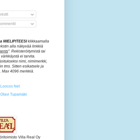
kstit
ommentit
ita MIELIPITEESI
klikkaamalla
ekstin alla näkyvää linkkiä
ents
". Rekisteröitymistä tai
värkkäystä ei tarvita.
rjoitukseksi nimi, nimimerkki,
n tms. Sitten esikatsele ja
ä. Max 4096 merkkiä.
Loocos Net
Olavi Tupamäki
öritoimisto Villa Real Oy