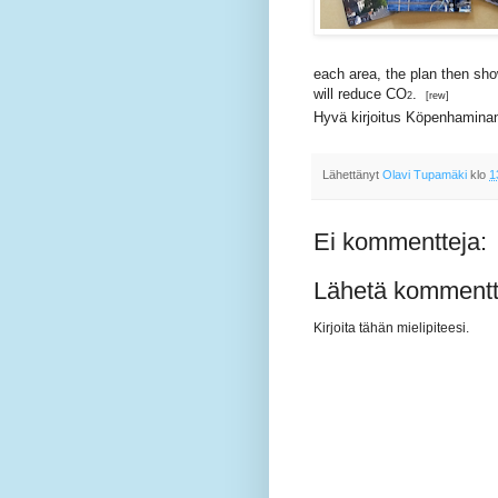
each area, the plan then sho
will reduce CO
.
2
[rew]
Hyvä kirjoitus Köpenhamina
Lähettänyt
Olavi Tupamäki
klo
1
Ei kommentteja:
Lähetä kommentt
Kirjoita tähän mielipiteesi.