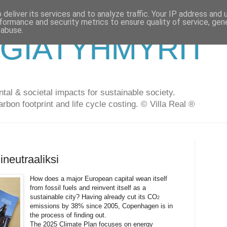
deliver its services and to analyze traffic. Your IP address and
formance and security metrics to ensure quality of service, ge
 abuse.
GIATYHMYRIT
al & societal impacts for sustainable society.
arbon footprint and life cycle costing. © Villa Real ®
neutraaliksi
How does a major European capital wean itself
from fossil fuels and reinvent itself as a
sustainable city? Having already cut its CO
2
emissions by 38% since 2005, Copenhagen is in
the process of finding out.
The 2025 Climate Plan focuses on energy