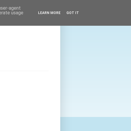
 user-agent
nerate usage
LEARN MORE
GOT IT