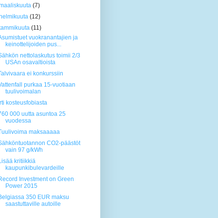
maaliskuuta
(7)
helmikuuta
(12)
tammikuuta
(11)
Asumistuet vuokranantajien ja
keinottelijoiden pus...
Sähkön nettolaskutus toimii 2/3
USAn osavaltioista
Talvivaara ei konkurssiin
Vattenfall purkaa 15-vuotiaan
tuulivoimalan
Irti kosteusfobiasta
760 000 uutta asuntoa 25
vuodessa
Tuulivoima maksaaaaa
Sähköntuotannon CO2-päästöt
vain 97 g/kWh
Lisää kritiikkiä
kaupunkibulevardeille
Record Investment on Green
Power 2015
Belgiassa 350 EUR maksu
saastuttaville autoille