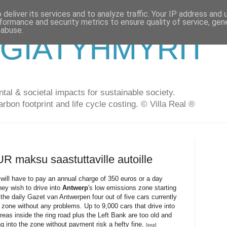
deliver its services and to analyze traffic. Your IP address and
formance and security metrics to ensure quality of service, ge
 abuse.
GIATYHMYRIT
al & societal impacts for sustainable society.
arbon footprint and life cycle costing. © Villa Real ®
R maksu saastuttaville autoille
 will have to pay an annual charge of 350 euros or a day
hey wish to drive into
Antwerp
's low emissions zone starting
the daily Gazet van Antwerpen four out of five cars currently
zone without any problems. Up to 9,000 cars that drive into
eas inside the ring road plus the Left Bank are too old and
ing into the zone without payment risk a hefty fine.
[exp]