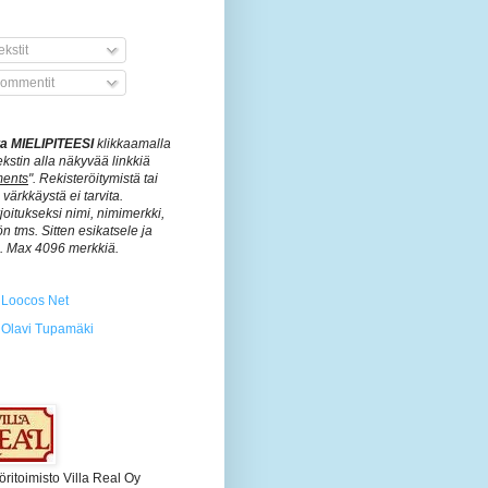
kstit
ommentit
ita MIELIPITEESI
klikkaamalla
ekstin alla näkyvää linkkiä
ents
". Rekisteröitymistä tai
värkkäystä ei tarvita.
rjoitukseksi nimi, nimimerkki,
n tms. Sitten esikatsele ja
ä. Max 4096 merkkiä.
Loocos Net
Olavi Tupamäki
öritoimisto Villa Real Oy