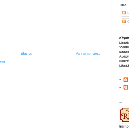
Tilaa
Te
K
Kirjo
blogit
"
comm
muuta 
Etusivu
Vanhempi viesti
Alleki
nimetö
om)
lähet
...
Insinö