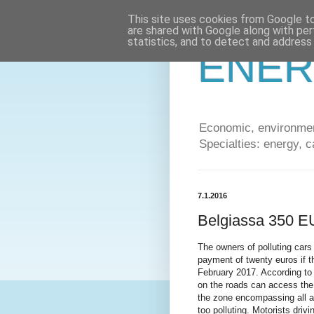
This site uses cookies from Google to 
are shared with Google along with per
statistics, and to detect and address
ENER
Economic, environment
Specialties: energy, c
7.1.2016
Belgiassa 350 EU
The owners of polluting cars
payment of twenty euros if t
February 2017. According to 
on the roads can access the 
the zone encompassing all ar
too polluting. Motorists driv