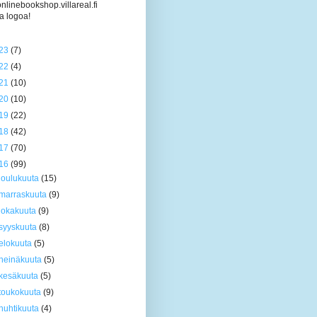
/onlinebookshop.villareal.fi
a logoa!
23
(7)
22
(4)
21
(10)
20
(10)
19
(22)
18
(42)
17
(70)
16
(99)
joulukuuta
(15)
marraskuuta
(9)
lokakuuta
(9)
syyskuuta
(8)
elokuuta
(5)
heinäkuuta
(5)
kesäkuuta
(5)
toukokuuta
(9)
huhtikuuta
(4)