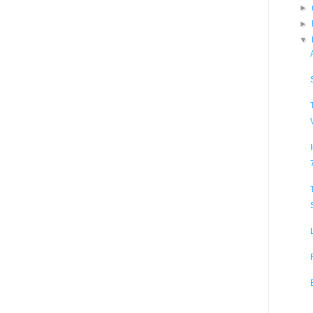
►
►
▼