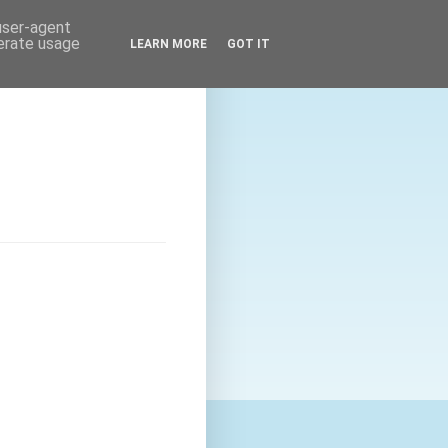
 user-agent
nerate usage
LEARN MORE
GOT IT