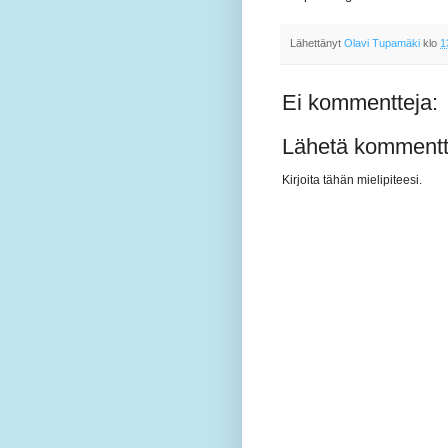
Lähettänyt
Olavi Tupamäki
klo
1
Ei kommentteja:
Lähetä kommentt
Kirjoita tähän mielipiteesi.