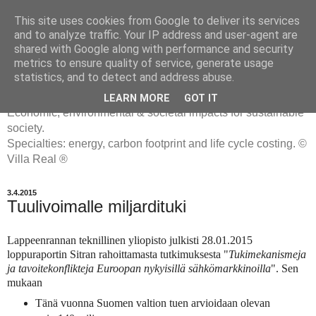
This site uses cookies from Google to deliver its services
and to analyze traffic. Your IP address and user-agent are
shared with Google along with performance and security
metrics to ensure quality of service, generate usage
ENERGIATYHMYRIT
statistics, and to detect and address abuse.
LEARN MORE
GOT IT
Economic, environmental & societal impacts for sustainable
society.
Specialties: energy, carbon footprint and life cycle costing. ©
Villa Real ®
3.4.2015
Tuulivoimalle miljardituki
Lappeenrannan teknillinen yliopisto julkisti 28.01.2015
loppuraportin Sitran rahoittamasta tutkimuksesta "
Tukimekanismeja
ja tavoitekonflikteja Euroopan nykyisillä sähkömarkkinoilla
". Sen
mukaan
Tänä vuonna Suomen valtion tuen arvioidaan olevan