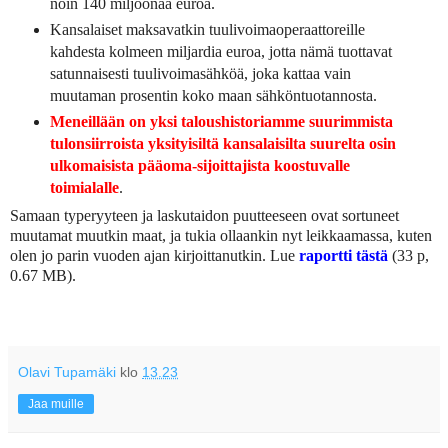
noin 140 miljoonaa euroa.
Kansalaiset maksavatkin tuulivoimaoperaattoreille
kahdesta kolmeen miljardia euroa, jotta nämä tuottavat
satunnaisesti tuulivoimasähköä, joka kattaa vain
muutaman prosentin koko maan sähköntuotannosta.
Meneillään on yksi taloushistoriamme suurimmista
tulonsiirroista yksityisiltä kansalaisilta suurelta osin
ulkomaisista pääoma-sijoittajista koostuvalle
toimialalle
.
Samaan typeryyteen ja laskutaidon puutteeseen ovat sortuneet
muutamat muutkin maat, ja tukia ollaankin nyt leikkaamassa, kuten
olen jo parin vuoden ajan kirjoittanutkin. Lue
raportti tästä
(33 p,
0.67 MB).
Olavi Tupamäki
klo
13.23
Jaa muille