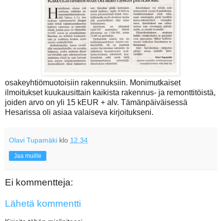
osakeyhtiömuotoisiin rakennuksiin. Monimutkaiset
ilmoitukset kuukausittain kaikista rakennus- ja remonttitöistä,
joiden arvo on yli 15 kEUR + alv. Tämänpäiväisessä
Hesarissa oli asiaa valaiseva kirjoitukseni.
Olavi Tupamäki
klo
12.34
Jaa muille
Ei kommentteja:
Lähetä kommentti