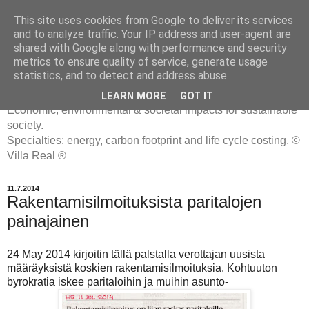
This site uses cookies from Google to deliver its services
and to analyze traffic. Your IP address and user-agent are
shared with Google along with performance and security
metrics to ensure quality of service, generate usage
ENERGIATYHMYRIT
statistics, and to detect and address abuse.
LEARN MORE
GOT IT
Economic, environmental & societal impacts for sustainable
society.
Specialties: energy, carbon footprint and life cycle costing. ©
Villa Real ®
11.7.2014
Rakentamisilmoituksista paritalojen
painajainen
24 May 2014 kirjoitin tällä palstalla verottajan uusista
määräyksistä koskien rakentamisilmoituksia. Kohtuuton
byrokratia iskee paritaloihin ja muihin asunto-