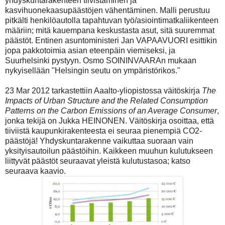
yhdyskuntarakenteen tiivistäminen ja
kasvihuonekaasupäästöjen vähentäminen. Malli perustuu
pitkälti henkilöautolla tapahtuvan työ/asiointimatkaliikenteen
määriin; mitä kauempana keskustasta asut, sitä suuremmat
päästöt. Entinen asuntoministeri Jan VAPAAVUORI esittikin
jopa pakkotoimia asian eteenpäin viemiseksi, ja
Suurhelsinki pystyyn. Osmo SOININVAARAn mukaan
nykyisellään "Helsingin seutu on ympäristörikos."
23 Mar 2012 tarkastettiin Aaalto-yliopistossa väitöskirja
The
Impacts of Urban Structure and the Related Consumption
Patterns on the Carbon Emissions of an Average Consumer
,
jonka tekijä on Jukka HEINONEN. Väitöskirja osoittaa, että
tiiviistä kaupunkirakenteesta ei seuraa pienempiä CO2-
päästöjä! Yhdyskuntarakenne vaikuttaa suoraan vain
yksityisautoilun päästöihin. Kaikkeen muuhun kulutukseen
liittyvät päästöt seuraavat yleistä kulutustasoa; katso
seuraava kaavio.