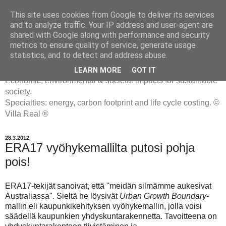
This site uses cookies from Google to deliver its services
and to analyze traffic. Your IP address and user-agent are
shared with Google along with performance and security
metrics to ensure quality of service, generate usage
ENERGIATYHMYRIT
statistics, and to detect and address abuse.
LEARN MORE
GOT IT
Economic, environmental & societal impacts for sustainable
society.
Specialties: energy, carbon footprint and life cycle costing. ©
Villa Real ®
28.3.2012
ERA17 vyöhykemallilta putosi pohja
pois!
ERA17-tekijät sanoivat, että "meidän silmämme aukesivat
Australiassa". Sieltä he löysivät
Urban Growth Boundary
-
mallin eli kaupunkikehityksen vyöhykemallin, jolla voisi
säädellä kaupunkien yhdyskuntarakennetta. Tavoitteena on