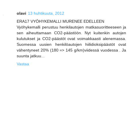
olavi
13 huhtikuuta, 2012
ERA17 VYÖHYKEMALLI MURENEE EDELLEEN
Vyöhykemalli perustuu henkilautojen matkasuoritteeseen ja
sen aiheuttamaan CO2-päästöön. Nyt kuitenkin autojen
kulutukset ja CO2-päästöt ovat voimakkaasti alenemassa.
Suomessa uusien henkilöautojen hiilidioksipäästöt ovat
vähentyneet 20% (180 => 145 g/km)viidessä vuodessa . Ja
suunta jatkuu...
Vastaa